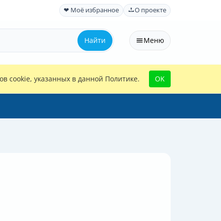
❤ Моё избранное
О проекте
Найти
Меню
в cookie, указанных в данной Политике.
OK