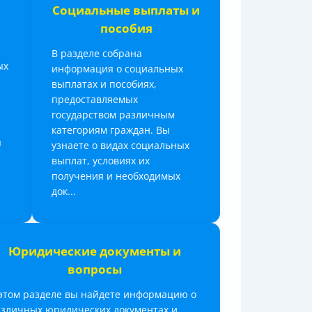
Социальные выплаты и
пособия
В разделе собрана
ых
информация о социальных
выплатах и пособиях,
предоставляемых
государством различным
категориям граждан. Вы
я
узнаете о видах социальных
выплат, условиях их
получения и необходимых
док...
Юридические документы и
вопросы
этом разделе вы найдете информацию о
зличных юридических документах и