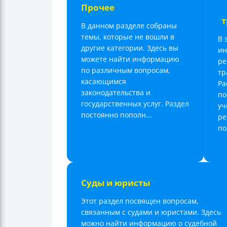
Прочее
т
В данном разделе собраны
темы, которые не вошли в
В 
другие категории. Здесь вы
ин
можете найти информацию
ре
по различным вопросам,
тр
касающимся
Ра
законодательства и
по
государственных услуг. Раздел
уч
постоянно пополн...
ре
по
Суды и юристы
Этот раздел посвящен вопросам,
связанным с судами и юристами. Здесь
можно найти информацию о судебной