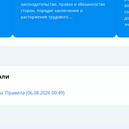
законодательстве, правах и обязанностях
во
сторон, порядке заключения и
со
расторжения трудового ...
до
зн
али
 Правила (06.08.2026 00:49)