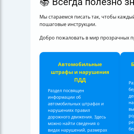
📚 Всегда полезно з
Мы стараемся писать так, чтобы каждый
пошаговые инструкции.
Добро пожаловать в мир прозрачных п
Автомобильные
Б
штрафы и нарушения
ПДД
Ра
бе
Раздел посвящен
де
информации об
на
автомобильных штрафах и
вы
нарушениях правил
ро
дорожного движения. Здесь
ре
можно найти сведения о
бе
видах нарушений, размерах