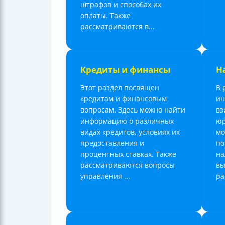
штрафов и способах их
оплаты. Также
рассматриваются в...
Кредиты и финансы
Н
Этот раздел посвящен
В 
кредитам и финансовым
ин
вопросам. Здесь можно найти
вз
информацию о различных
юр
видах кредитов, условиях их
мо
предоставления и
по
процентных ставках. Также
на
рассматриваются вопросы
вы
управления ...
ра