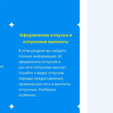
.
Оформление отпуска и
отпускные выплаты
В этом разделе вы найдете
полную информацию об
оформлении отпусков и
ых
расчете отпускных выплат.
Узнайте о видах отпусков,
порядке предоставления,
правилах расчета и выплаты
отпускных. Разберем
особенно...