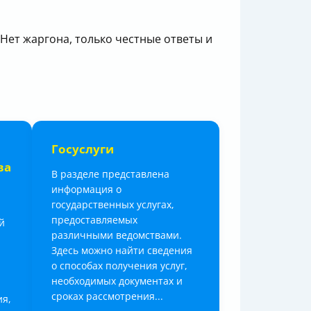
 Нет жаргона, только честные ответы и
Госуслуги
ва
В разделе представлена
информация о
государственных услугах,
предоставляемых
й
различными ведомствами.
Здесь можно найти сведения
о способах получения услуг,
необходимых документах и
сроках рассмотрения...
ия,