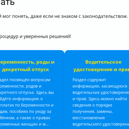
нать
 мог понять, даже если не знаком с законодательством.
роцедур и уверенных решений!
еременность, роды и
Водительское
декретный отпуск
удостоверение и пра
здел посвящён вопросам
Раздел содержит
ременности, родов и
информацию, касающуюся
кретного отпуска. Здесь вы
водительских удостоверени
йдёте информацию о
и прав. Здесь можно найти
платах по беременности и
сведения о порядке
дам, пособиях по уходу за
получения, замены,
бёнком, а также о правах
восстановления
ременных женщин и м...
водительского удостоверен