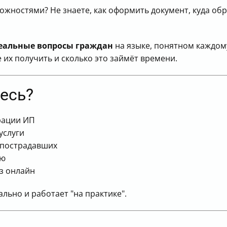
жностями? Не знаете, как оформить документ, куда обра
еальные вопросы граждан
на языке, понятном каждому
 их получить и сколько это займёт времени.
десь?
рации ИП
услуги
 пострадавших
ию
аз онлайн
ально и работает "на практике".