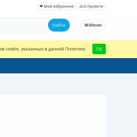
❤ Моё избранное
О проекте
Найти
Меню
в cookie, указанных в данной Политике.
OK