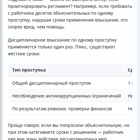
проигнорировать регламент? Например, если требовать
с работника десяток объяснительных по одному
проступку, нарушая сроки применения взыскания, это
скорее вред, чем помощь.
Дисциплинарное взыскание по одному проступку
применяется только один раз. Плюс, существуют
жёсткие сроки:
Тип проступка
Срок
Общий дисциплинарный проступок
1 мес
Несоблюдение антикоррупционных ограничений
Не по
По результатам ревизии, проверки финансов
Не по
Проще говоря, если вы попросили объяснительную, но
при этом затягиваете сроки с решением — работник
уже вне зоны действия дисциплинарных мер.