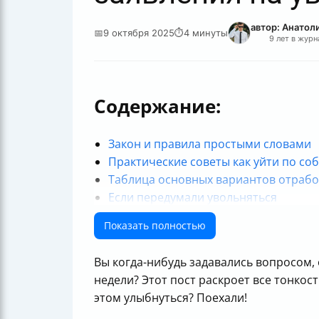
автор: Анатол
📅
9 октября 2025
⏱
4 минуты
9 лет в жур
Содержание:
Закон и правила простыми словами
Практические советы как уйти по с
Таблица основных вариантов отрабо
Если передумали увольняться
Итог
Показать полностью
Полезные ссылки
Вы когда-нибудь задавались вопросом,
недели? Этот пост раскроет все тонкос
этом улыбнуться? Поехали!