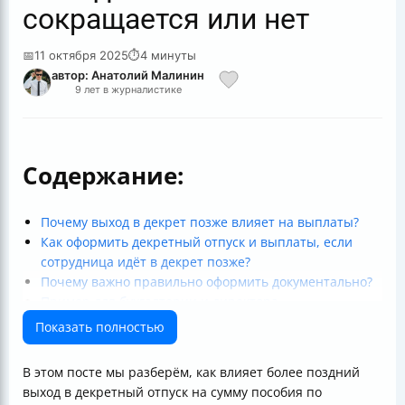
сокращается или нет
📅
11 октября 2025
⏱
4 минуты
автор: Анатолий Малинин
9 лет в журналистике
Содержание:
Почему выход в декрет позже влияет на выплаты?
Как оформить декретный отпуск и выплаты, если
сотрудница идёт в декрет позже?
Почему важно правильно оформить документально?
Пример для бухгалтерии и директора
Подводим итоги
Показать полностью
В этом посте мы разберём, как влияет более поздний
выход в декретный отпуск на сумму пособия по