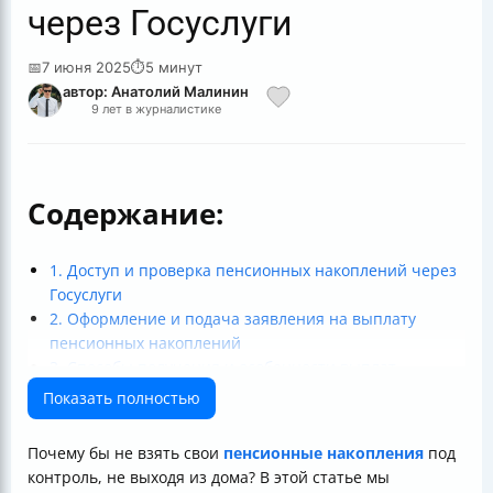
через Госуслуги
📅
7 июня 2025
⏱
5 минут
автор: Анатолий Малинин
9 лет в журналистике
Содержание:
1. Доступ и проверка пенсионных накоплений через
Госуслуги
2. Оформление и подача заявления на выплату
пенсионных накоплений
3. Способы получения и особенности выплат
4. Безопасность и решение проблем при получении
Показать полностью
пенсионных накоплений
5. Дополнительные возможности и преимущества
Почему бы не взять свои
пенсионные накопления
под
использования Госуслуг
контроль, не выходя из дома? В этой статье мы
Итог: как получить пенсионные накопления через