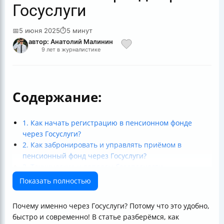
Госуслуги
📅
5 июня 2025
⏱
5 минут
автор: Анатолий Малинин
9 лет в журналистике
Содержание:
1. Как начать регистрацию в пенсионном фонде
через Госуслуги?
2. Как забронировать и управлять приёмом в
пенсионный фонд через Госуслуги?
3. Технические и вопросы безопасности
4. Что делать, если возникли проблемы? Актуальные
Показать полностью
изменения
5. Дополнительные возможности и последующие
Почему именно через Госуслуги? Потому что это удобно,
действия
быстро и современно! В статье разберёмся, как
Итог