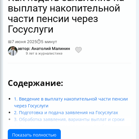
выплату накопительной
части пенсии через
Госуслуги
📅
7 июня 2025
⏱
5 минут
автор: Анатолий Малинин
9 лет в журналистике
Содержание:
1. Введение в выплату накопительной части пенсии
через Госуслуги
2. Подготовка и подача заявления на Госуслугах
3. Обработка заявления, варианты выплат и сроки
4. Отслеживание статуса и решение проблем
5. Законодательство и безопасность
Показать полностью