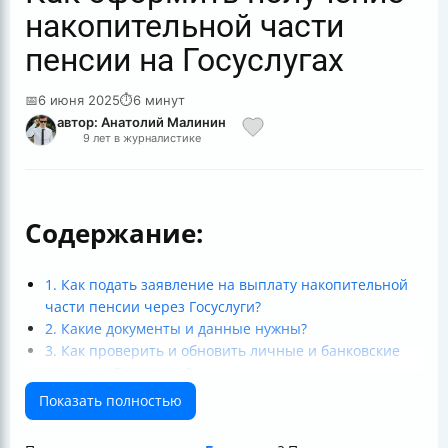
накопительной части
пенсии на Госуслугах
📅
6 июня 2025
⏱
6 минут
автор: Анатолий Малинин
9 лет в журналистике
Содержание:
1. Как подать заявление на выплату накопительной
части пенсии через Госуслуги?
2. Какие документы и данные нужны?
3. Как проверить и обновить личные и банковские
данные в Госуслугах?
4. Кто может получить накопительную часть пенсии
Показать полностью
через Госуслуги?
5. Как рассчитывается сумма выплаты?