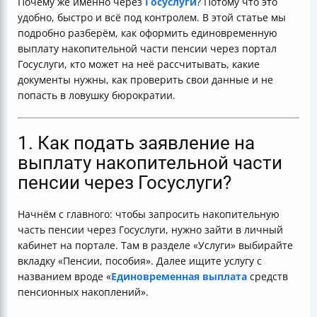
Почему же именно через
Госуслуги
? Потому что это
6. Сроки рассмотрения заявления и выплаты
удобно, быстро и всё под контролем. В этой статье мы
7. Как проверить статус заявления и свои
подробно разберём, как оформить единовременную
накопления?
выплату накопительной части пенсии через портал
8. Что делать, если возникли проблемы или
Госуслуги, кто может на неё рассчитывать, какие
задержки?
документы нужны, как проверить свои данные и не
9. Важные советы и подводные камни
попасть в ловушку бюрократии.
Итог: Почему стоит использовать Госуслуги?
Таблица ключевых моментов
1. Как подать заявление на
выплату накопительной части
пенсии через Госуслуги?
Начнём с главного: чтобы запросить накопительную
часть пенсии через Госуслуги, нужно зайти в личный
кабинет на портале. Там в разделе «Услуги» выбирайте
вкладку «Пенсии, пособия». Далее ищите услугу с
названием вроде «
Единовременная выплата
средств
пенсионных накоплений».