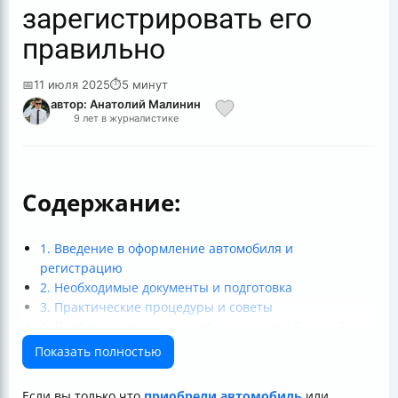
зарегистрировать его
правильно
📅
11 июля 2025
⏱
5 минут
автор: Анатолий Малинин
9 лет в журналистике
Содержание:
1. Введение в оформление автомобиля и
регистрацию
2. Необходимые документы и подготовка
3. Практические процедуры и советы
4. Проблемы, правила и соблюдение требований
5. Особые случаи и дополнительные советы
Показать полностью
Заключение
Если вы только что
приобрели автомобиль
или