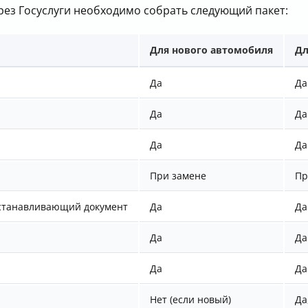
ерез Госуслуги необходимо собрать следующий пакет:
Для нового автомобиля
Дл
Да
Да
Да
Да
Да
Да
При замене
Пр
устанавливающий документ
Да
Да
Да
Да
Да
Да
Нет (если новый)
Да