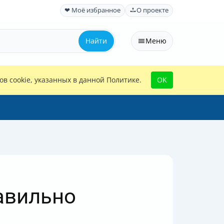
❤ Моё избранное
О проекте
Найти
Меню
в cookie, указанных в данной Политике.
OK
авильно