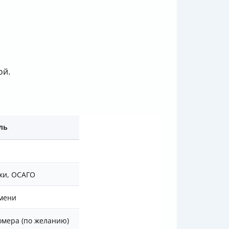
ой.
ль
жи, ОСАГО
мени
омера (по желанию)