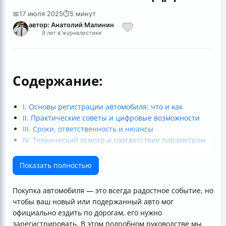
📅
17 июля 2025
⏱
5 минут
автор: Анатолий Малинин
9 лет в журналистике
Содержание:
I. Основы регистрации автомобиля: что и как
II. Практические советы и цифровые возможности
III. Сроки, ответственность и нюансы
IV. Технический осмотр и соответствие параметрам
V. Пошлины, оплата и распространённые ошибки
Итог
Показать полностью
Покупка автомобиля — это всегда радостное событие, но
чтобы ваш новый или подержанный авто мог
официально ездить по дорогам, его нужно
зарегистрировать. В этом подробном руководстве мы