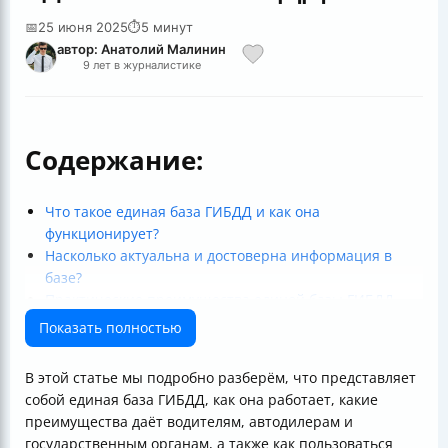
📅
25 июня 2025
⏱
5 минут
автор: Анатолий Малинин
9 лет в журналистике
Содержание:
Что такое единая база ГИБДД и как она
функционирует?
Насколько актуальна и достоверна информация в
базе?
Практические преимущества единой базы ГИБДД
Как пользоваться единой базой ГИБДД?
Показать полностью
Безопасность и конфиденциальность данных
Технические и правовые вызовы
В этой статье мы подробно разберём, что представляет
Эффективность системы и перспективы развития
собой единая база ГИБДД, как она работает, какие
Таблица: Ключевые показатели работы единой базы
преимущества даёт водителям, автодилерам и
ГИБДД
государственным органам, а также как пользоваться