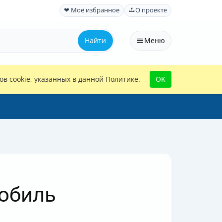
❤ Моё избранное
О проекте
Найти
Меню
в cookie, указанных в данной Политике.
OK
мобиль