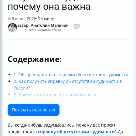
почему она важна
📅
6 июня 2025
⏱
5 минут
автор: Анатолий Малинин
9 лет в журналистике
Содержание:
1. Обзор и важность справки об отсутствии судимости
2. Как получить справку об отсутствии судимости в
России?
3. Документы и проверка подлинности
4. Сроки, стоимость и получение справки
5. Законность, безопасность и проблемы с
Показать полностью
использованием справки
Итоговая таблица: Ключевые моменты справки об
Вы когда-нибудь задумывались, почему вас просят
отсутствии судимости
предоставить
справку об отсутствии судимости
? Да,
Вопрос к вам, читатели: А вы уже получали справку