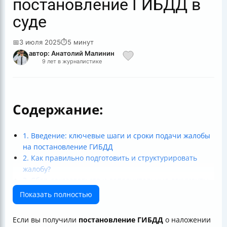
постановление ГИБДД в
суде
📅
3 июля 2025
⏱
5 минут
автор: Анатолий Малинин
9 лет в журналистике
Содержание:
1. Введение: ключевые шаги и сроки подачи жалобы
на постановление ГИБДД
2. Как правильно подготовить и структурировать
жалобу?
3. Сбор доказательств и дополнительные документы
4. Процедура подачи жалобы и сроки
Показать полностью
5. Рассмотрение жалобы в суде и возможные
результаты
Если вы получили
постановление ГИБДД
о наложении
6. Советы и лучшие практики для успешного