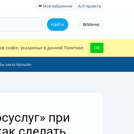
❤ Моё избранное
О проекте
Найти
Меню
в cookie, указанных в данной Политике.
OK
тобы заказ прошёл
осуслуг» при
как сделать,