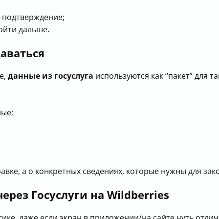
т подтверждение;
ойти дальше.
аваться
е,
данные из госуслуга
используются как “пакет” для
ые;
правке, а о конкретных сведениях, которые нужны для за
рез Госуслуги на Wildberries
ке, даже если экран в приложении/на сайте чуть отлич