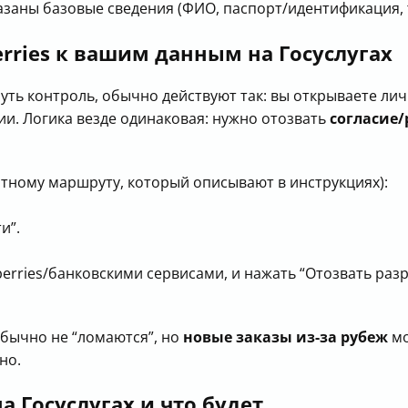
азаны базовые сведения (ФИО, паспорт/идентификация, 
erries к вашим данным на Госуслугах
уть контроль, обычно действуют так: вы открываете лич
и. Логика везде одинаковая: нужно отозвать
согласие
артному маршруту, который описывают в инструкциях):
и”.
berries/банковскими сервисами, и нажать “Отозвать раз
бычно не “ломаются”, но
новые заказы из-за рубеж
мо
но.
а Госуслугах и что будет