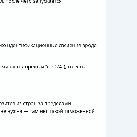
, после чего запускается
кже идентификационные сведения вроде
упоминают
апрель
и “с 2024”), то есть
озится из стран за пределами
я не нужна — там нет такой таможенной