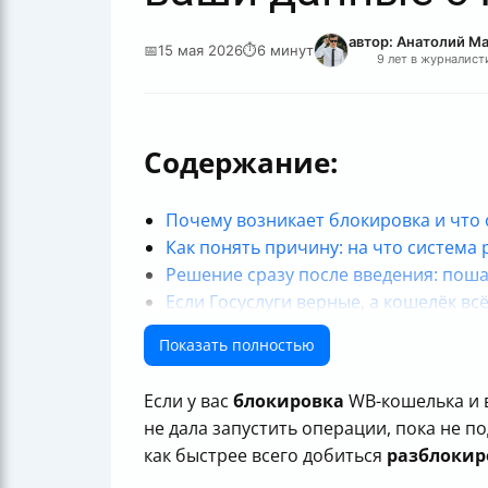
автор: Анатолий М
📅
15 мая 2026
⏱
6 минут
9 лет в журналист
Содержание:
Почему возникает блокировка и что 
Как понять причину: на что система 
Решение сразу после введения: поша
Если Госуслуги верные, а кошелёк вс
Как вести разговор с поддержкой, ес
Показать полностью
Можно ли передавать свои данные и 
Сколько времени занимает разблоки
Если у вас
блокировка
WB-кошелька и в
Отдельные сложные случаи: когда ре
не дала запустить операции, пока не п
Как действовать, если вам задержив
как быстрее всего добиться
разблокир
Лайфхаки, которые реально ускоряю