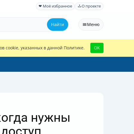
❤ Моё избранное
О проекте
Найти
Меню
в cookie, указанных в данной Политике.
OK
 когда нужны
 доступ