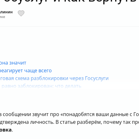
алинин
ике
она значит
реагирует чаще всего
говая схема разблокировки через Госуслуги
ё равно заблокирован: что делать
ли ответы не дают внятного результата
насколько это безопасно
ровка
 сообщении звучит про «понадобятся ваши данные с Гос
чь не только о данных
одтверждена личность. В статье разберём, почему так пр
ают деньги/выплаты селлерам
овка
.
т разблокировка