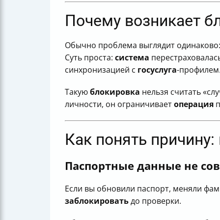
Итог: быстрый план, если кошелёк Wi
Почему возникает бл
Обычно проблема выглядит одинаково: 
Суть проста:
система
перестраховалась
синхронизацией с
госуслуга
-профилем
Такую
блокировка
нельзя считать «сл
личности, он ограничивает
операция
п
Как понять причину: 
Паспортные данные не сов
Если вы обновили паспорт, меняли фам
заблокировать
до проверки.