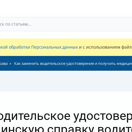
кой обработки Персональных данных
и с использованием файло
рава
Как заменить водительское удостоверение и получить медици
одительское удостовер
цинскую справку води