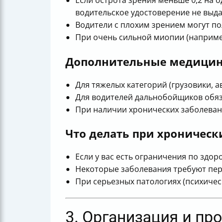
Если острота зрения меньше 0,2 на о
водительское удостоверение не выда
Водители с плохим зрением могут по
При очень сильной миопии (например
Дополнительные медицинс
Для тяжелых категорий (грузовики, 
Для водителей дальнобойщиков обяза
При наличии хронических заболевани
Что делать при хроническ
Если у вас есть ограничения по здо
Некоторые заболевания требуют пер
При серьезных патологиях (психичес
3. Организация и п