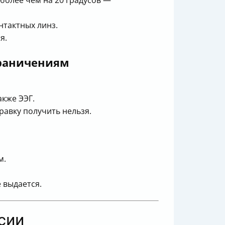
 более чем на 20 градусов —
нтактных линз.
я.
граничениям
кже ЭЭГ.
равку получить нельзя.
м.
 выдается.
сии