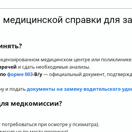
я медицинской справки для з
инять?
ицензированном медицинском центре или поликлинике
врачей
и сдать необходимые анализы.
 по
форме 003
-В/у
— официальный документ, подтвержд
ну и подать
документы на замену водительского удо
для медкомиссии?
потребоваться при осмотре у психиатра).
иссия не по месту прописки).