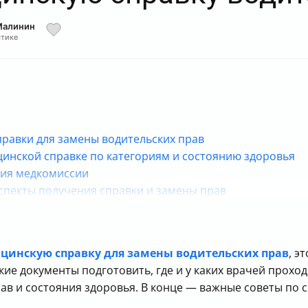
Малинин
стике
правки для замены водительских прав
цинской справке по категориям и состоянию здоровья
ния медкомиссии
аспекты получения справки и замены прав
не водительских прав
авку для замены водительских прав
цинскую справку для замены водительских прав
, э
кие документы подготовить, где и у каких врачей прохо
рав и состояния здоровья. В конце — важные советы по