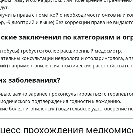
дном глазу и 0,6 на другом, или поле зрения ограничено
дут.
лучить права с пометкой о необходимости очков или ко
, -9 диоптрий и выше) без коррекции права не выдаютс
кие заключения по категориям и о
автобусы) требуется более расширенный медосмотр.
тельны консультации невролога и отоларинголога, а та
й (например, эпилепсия, психические расстройства) сп
их заболеваниях?
ровью, важно заранее проконсультироваться с терапевто
иодического подтверждения годности к вождению.
кие болезни, эпилепсия) водительское удостоверение не
роцесс прохождения медкомис