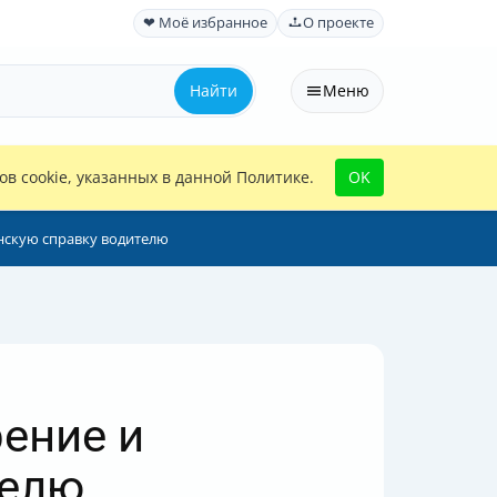
❤ Моё избранное
О проекте
Найти
Меню
в cookie, указанных в данной Политике.
OK
нскую справку водителю
ение и
телю