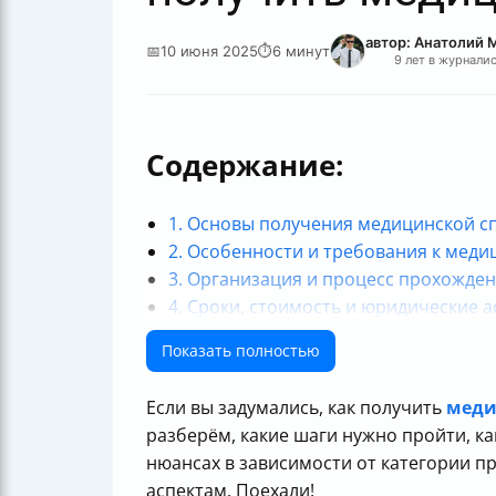
автор: Анатолий 
📅
10 июня 2025
⏱
6 минут
9 лет в журнали
Содержание:
1. Основы получения медицинской с
2. Особенности и требования к меди
3. Организация и процесс прохожде
4. Сроки, стоимость и юридические 
5. Дополнительные вопросы по заме
Показать полностью
Итог: как получить медицинскую спр
Если вы задумались, как получить
меди
разберём, какие шаги нужно пройти, ка
нюансах в зависимости от категории п
аспектам. Поехали!