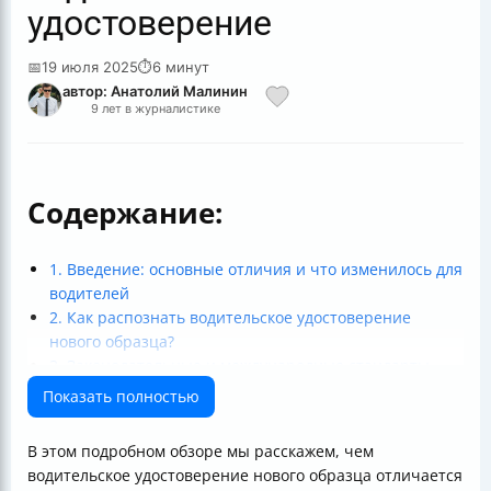
удостоверение
📅
19 июля 2025
⏱
6 минут
автор: Анатолий Малинин
9 лет в журналистике
Содержание:
1. Введение: основные отличия и что изменилось для
водителей
2. Как распознать водительское удостоверение
нового образца?
3. Законодательные и международные стандарты
4. Дизайн и функции безопасности нового
Показать полностью
удостоверения
5. Медицинские ограничения и специальные
В этом подробном обзоре мы расскажем, чем
отметки
водительское удостоверение нового образца отличается
6. Процедуры получения и обновления водительского