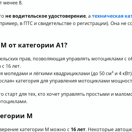
т менее 8.
это
не водительское удостоверение
, а
техническая ка
пример, в ПТС и свидетельстве о регистрации). Она не с
 M от категории A1?
ельских прав, позволяющая управлять мотоциклами с об
с 16 лет.
 мопедами и лёгкими квадрициклами (до 50 см³ и 4 кВт), 
рослая» категория для управления мотоциклами мощность
то старт для тех, кто хочет управлять простыми и мал
отоциклами.
тегории M
оверение категории M можно с
16 лет
. Некоторые автошк