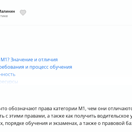
Малинин
стике
я M1? Значение и отличия
требования и процесс обучения
енность
 ресурсы
то обозначают права категории M1, чем они отличаются
ь с этими правами, а также как получить водительское
, порядке обучения и экзаменах, а также о правовой ба