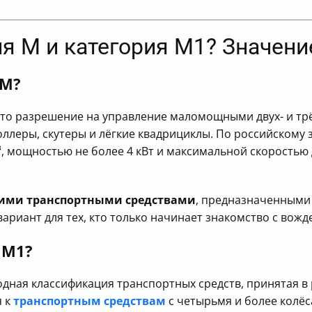
ия M и категория M1? Значени
 M?
это разрешение на управление маломощными двух- и т
оллеры, скутеры и лёгкие квадрициклы. По российскому 
³, мощностью не более 4 кВт и максимальной скоростью 
ими транспортными средствами
, предназначенными
риант для тех, кто только начинает знакомство с вожд
 M1?
дная классификация транспортных средств, принятая в
я к
транспортным средствам
с четырьмя и более колё