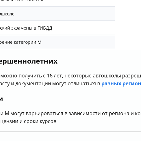
ошколе
еский экзамены в ГИБДД
ерение категории M
вершеннолетних
M можно получить с 16 лет, некоторые автошколы разре
асту и документации могут отличаться в
разных регио
и
и M могут варьироваться в зависимости от региона и к
цензии и сроки курсов.