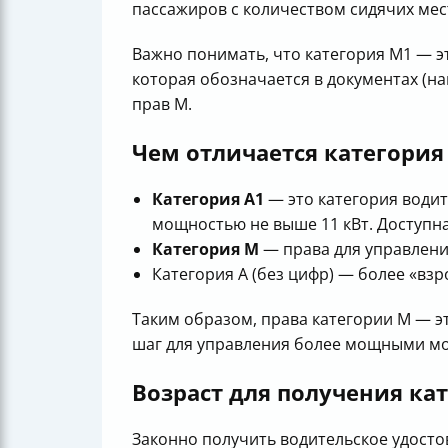
пассажиров с количеством сидячих мес
Важно понимать, что категория M1 — 
которая обозначается в документах (на
прав M.
Чем отличается категория
Категория A1
— это категория водит
мощностью не выше 11 кВт. Доступна 
Категория M
— права для управления
Категория A (без цифр) — более «вз
Таким образом, права категории M — э
шаг для управления более мощными м
Возраст для получения ка
Законно получить водительское удост