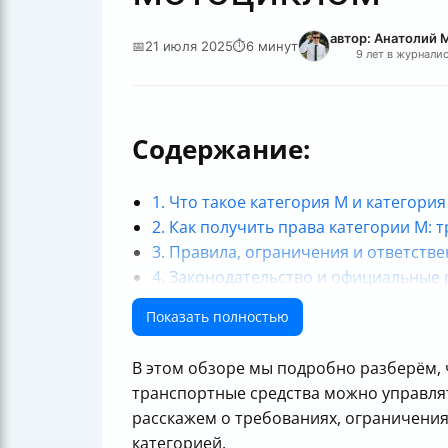
автор: Анатолий 
📅
21 июля 2025
⏱
6 минут
9 лет в журнали
Содержание:
1. Что такое категория M и категори
2. Как получить права категории M: 
3. Правила, ограничения и ответств
4. Законодательство и официальные
Итог
Показать полностью
В этом обзоре мы подробно разберём, ч
транспортные средства можно управлят
расскажем о требованиях, ограничениях
категорией.