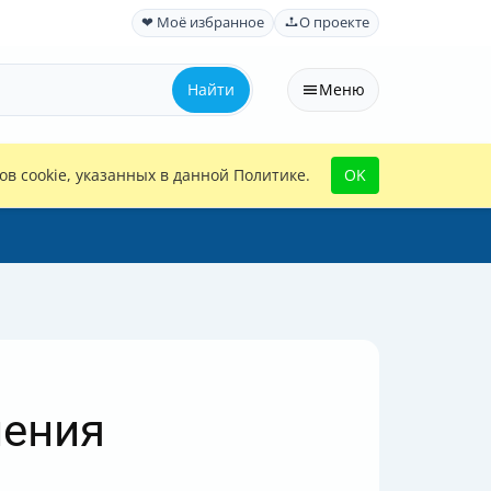
❤ Моё избранное
О проекте
Найти
Меню
в cookie, указанных в данной Политике.
OK
ления