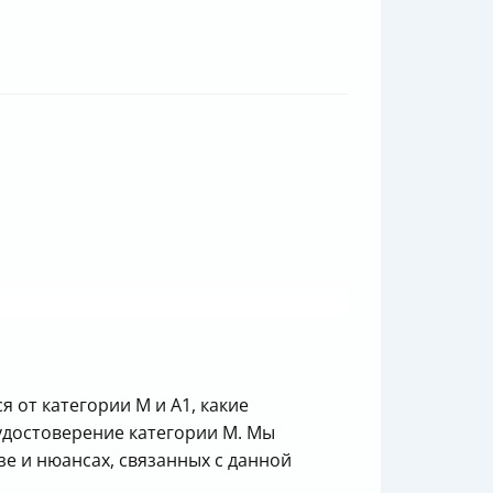
 от категории M и A1, какие
 удостоверение категории M. Мы
зе и нюансах, связанных с данной