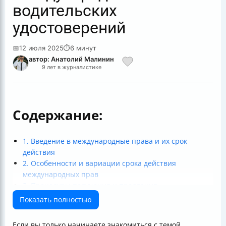
водительских
удостоверений
📅
12 июля 2025
⏱
6 минут
автор: Анатолий Малинин
9 лет в журналистике
Содержание:
1. Введение в международные права и их срок
действия
2. Особенности и вариации срока действия
международных прав
3. Процедуры получения и продления
международного водительского удостоверения
Показать полностью
4. Практические рекомендации и правовые аспекты
Итоговая таблица по срокам действия
Если вы только начинаете знакомиться с темой