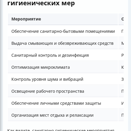
гигиенических мер
Мероприятие
Опи
Обеспечение санитарно-бытовыми помещениями
Гард
Выдача смывающих и обезвреживающих средств
Мыло
Санитарный контроль и дезинфекция
Регу
Оптимизация микроклимата
Конт
Контроль уровня шума и вибраций
Звук
Освещение рабочего пространства
Прав
Обеспечение личными средствами защиты
Инди
Организация мест отдыха и релаксации
Прос
Как видите, санитарно-гигиенические мероприятия