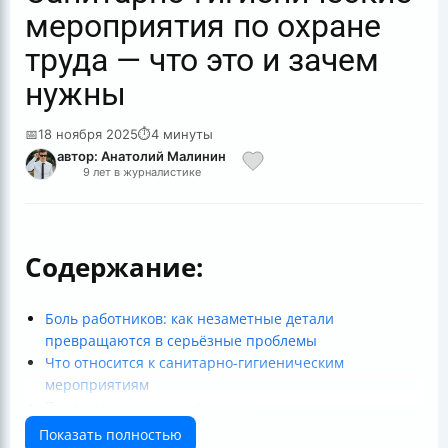
мероприятия по охране
труда — что это и зачем
нужны
📅
18 ноября 2025
⏱
4 минуты
автор: Анатолий Малинин
9 лет в журналистике
Содержание:
Боль работников: как незаметные детали
превращаются в серьёзные проблемы
Что относится к санитарно-гигиеническим
мероприятиям
Почему это важно на практике
Коронавирус и санитарно-гигиенические меры
Показать полностью