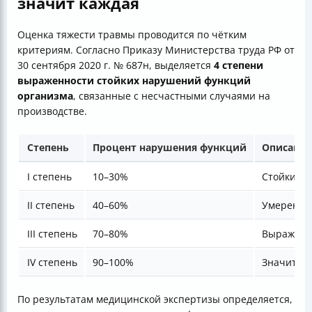
значит каждая
Оценка тяжести травмы проводится по чётким
критериям. Согласно Приказу Министерства труда РФ от
30 сентября 2020 г. № 687н, выделяется
4 степени
выраженности стойких нарушений функций
организма
, связанные с несчастными случаями на
производстве.
Степень
Процент нарушения функций
Описание
I степень
10–30%
Стойкие, 
II степень
40–60%
Умеренны
III степень
70–80%
Выраженн
IV степень
90–100%
Значител
По результатам медицинской экспертизы определяется,