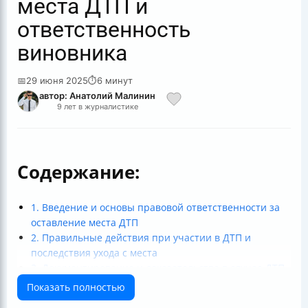
места ДТП и
ответственность
виновника
📅
29 июня 2025
⏱
6 минут
автор: Анатолий Малинин
9 лет в журналистике
Содержание:
1. Введение и основы правовой ответственности за
оставление места ДТП
2. Правильные действия при участии в ДТП и
последствия ухода с места
3. Документирование и доказательства в случае ДТП
4. Особенности поведения и юридическая
Показать полностью
ответственность в сложных случаях