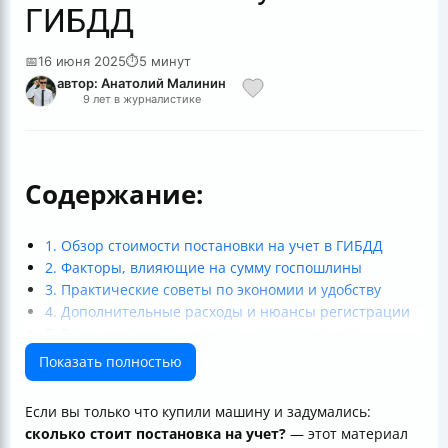
ГИБДД
📅
16 июня 2025
⏱
5 минут
автор: Анатолий Малинин
9 лет в журналистике
Содержание:
1. Обзор стоимости постановки на учет в ГИБДД
2. Факторы, влияющие на сумму госпошлины
3. Практические советы по экономии и удобству
4. Дополнительные расходы и нюансы регистрации
5. Важные моменты и советы для владельцев
Итог: сколько стоит поставить машину на учет?
Показать полностью
Заключение
Если вы только что купили машину и задумались:
сколько стоит постановка на учет?
— этот материал