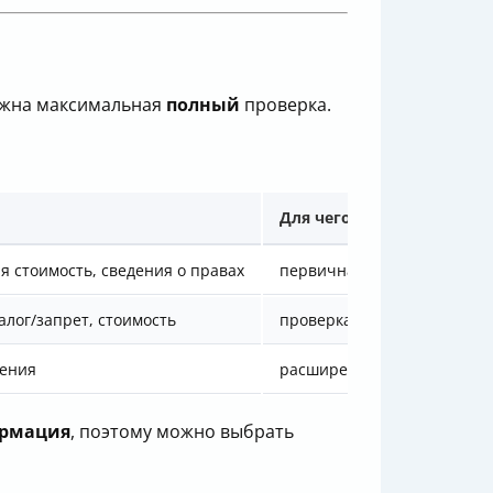
нужна максимальная
полный
проверка.
Для чего подходит
я стоимость, сведения о правах
первичная проверка, оценк
алог/запрет, стоимость
проверка “кто и когда владе
чения
расширенная проверка “юр
рмация
, поэтому можно выбрать