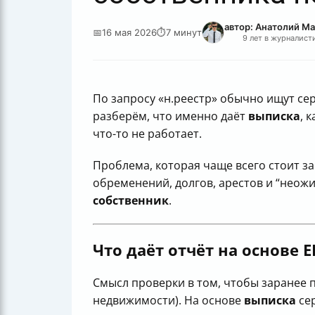
автор: Анатолий М
📅
16 мая 2026
⏱
7 минут
9 лет в журналист
По запросу «н.реестр» обычно ищут се
разберём, что именно даёт
выписка
, 
что-то не работает.
Проблема, которая чаще всего стоит за
обременений, долгов, арестов и “неож
собственник
.
Что даёт отчёт на основе 
Смысл проверки в том, чтобы заранее 
недвижимости). На основе
выписка
се