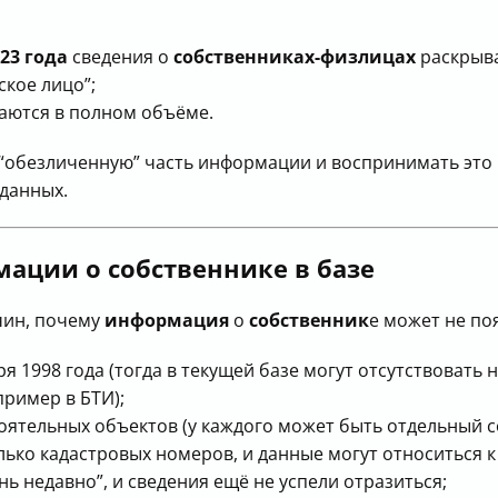
:
23 года
сведения о
собственниках-физлицах
раскрыва
кое лицо”;
ваются в полном объёме.
 “обезличенную” часть информации и воспринимать это к
данных.
ации о собственнике в базе
чин, почему
информация
о
собственник
е может не по
я 1998 года (тогда в текущей базе могут отсутствовать 
пример в БТИ);
оятельных объектов (у каждого может быть отдельный с
лько кадастровых номеров, и данные могут относиться к
ь недавно”, и сведения ещё не успели отразиться;