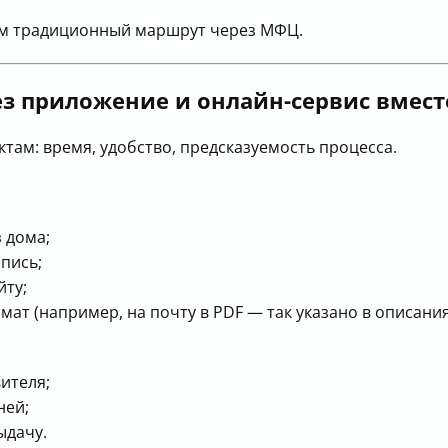
чем традиционный маршрут через МФЦ.
ез приложение и онлайн-сервис вмес
там: время, удобство, предсказуемость процесса.
з дома;
пись;
йту;
ат (например, на почту в PDF — так указано в описания
ителя;
ней;
ыдачу.