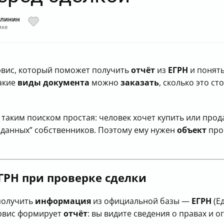
алинин
ике
рвис, который поможет получить
отчёт
из
ЕГРН
и понять
какие
виды
документа
можно
заказать
, сколько это ст
 таким поиском простая: человек хочет купить или про
иданных” собственников. Поэтому ему нужен
объект
про
ЕГРН при проверке сделки
получить
информация
из официальной базы —
ЕГРН
(Е
рвис формирует
отчёт
: вы видите сведения о правах и 