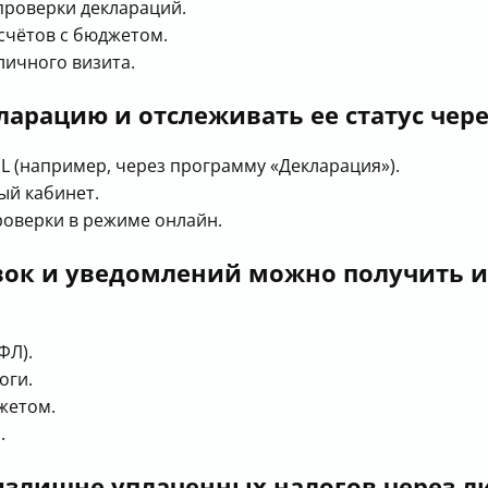
проверки деклараций.
счётов с бюджетом.
личного визита.
ларацию и отслеживать ее статус чер
L (например, через программу «Декларация»).
ый кабинет.
роверки в режиме онлайн.
вок и уведомлений можно получить и
ФЛ).
оги.
жетом.
.
 излишне уплаченных налогов через 