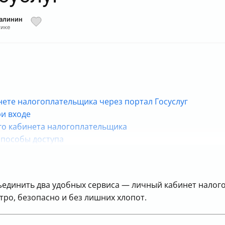
Малинин
тике
инете налогоплательщика через портал Госуслуг
ри входе
го кабинета налогоплательщика
способы доступа
екцией и документы
 лабиринте налогов?
в личный кабинет налогоплательщика
ъединить два удобных сервиса — личный кабинет налого
стро, безопасно и без лишних хлопот.