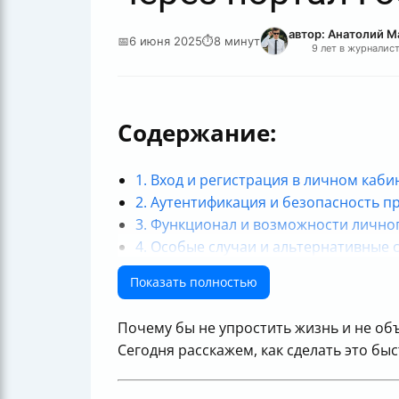
автор: Анатолий 
📅
6 июня 2025
⏱
8 минут
9 лет в журналис
Содержание:
1. Вход и регистрация в личном каб
2. Аутентификация и безопасность п
3. Функционал и возможности лично
4. Особые случаи и альтернативные 
5. Взаимодействие с налоговой инсп
Показать полностью
Итог: Как не потеряться в цифровом
Таблица сравнения способов входа 
Почему бы не упростить жизнь и не об
Сегодня расскажем, как сделать это бы