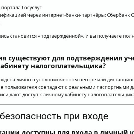
портала Госуслуг.
ификацией через интернет-банки-партнёры: Сбербанк Он
.
ись становится «подтверждённой», и вы получаете пол
ия существуют для подтверждения уче
кабинету налогоплательщика?
рждена лично в уполномоченном центре или дистанцион
ые пользователя совпадают с реальными паспортными 
си дают доступ к личному кабинету налогоплательщика 
 безопасность при входе
кации доступны для входа в личный 