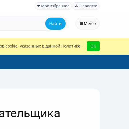
❤ Моё избранное
О проекте
Найти
Меню
в cookie, указанных в данной Политике.
OK
лательщика