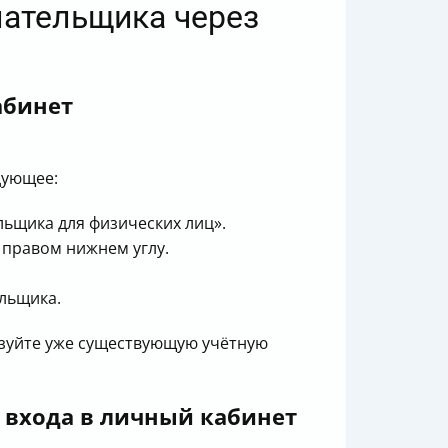
лательщика через
абинет
дующее:
ьщика для физических лиц».
 правом нижнем углу.
льщика.
ьзуйте уже существующую учётную
я входа в личный кабинет