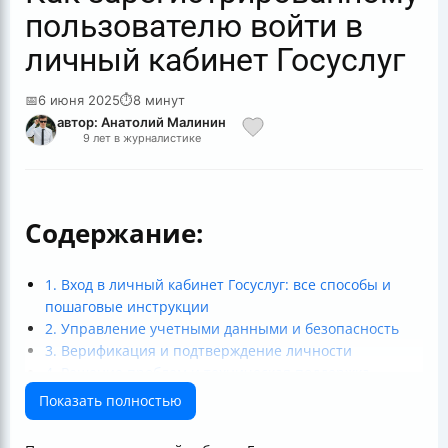
пользователю войти в
личный кабинет Госуслуг
📅
6 июня 2025
⏱
8 минут
автор: Анатолий Малинин
9 лет в журналистике
Содержание:
1. Вход в личный кабинет Госуслуг: все способы и
пошаговые инструкции
2. Управление учетными данными и безопасность
3. Верификация и подтверждение личности
4. Решение проблем и техническая поддержка
5. Дополнительные способы доступа и особенности
Показать полностью
для разных категорий пользователей
Заключение