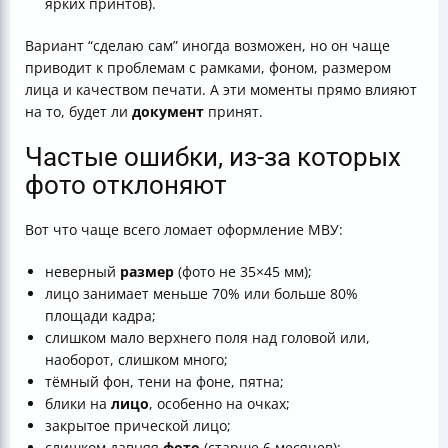
ярких принтов).
Вариант “сделаю сам” иногда возможен, но он чаще
приводит к проблемам с рамками, фоном, размером
лица и качеством печати. А эти моменты прямо влияют
на то, будет ли
документ
принят.
Частые ошибки, из-за которых
фото отклоняют
Вот что чаще всего ломает оформление МВУ:
неверный
размер
(фото не 35×45 мм);
лицо занимает меньше 70% или больше 80%
площади кадра;
слишком мало верхнего поля над головой или,
наоборот, слишком много;
тёмный фон, тени на фоне, пятна;
блики на
лицо
, особенно на очках;
закрытое прической лицо;
слишком давняя
фото
(старше 6 месяцев);