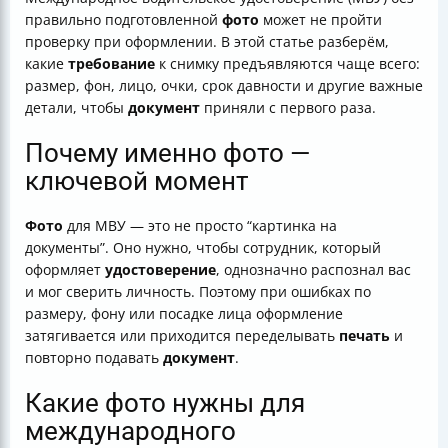
Давность снимка: как не ошибиться
правильно подготовленной
фото
может не пройти
Где сделать фото, чтобы требования совпали
проверку при оформлении. В этой статье разберём,
Частые ошибки, из-за которых фото отклоняют
какие
требование
к снимку предъявляются чаще всего:
Итог: как сделать так, чтобы приняли сразу
размер, фон, лицо, очки, срок давности и другие важные
детали, чтобы
документ
приняли с первого раза.
Почему именно фото —
ключевой момент
Фото
для МВУ — это не просто “картинка на
документы”. Оно нужно, чтобы сотрудник, который
оформляет
удостоверение
, однозначно распознал вас
и мог сверить личность. Поэтому при ошибках по
размеру, фону или посадке лица оформление
затягивается или приходится переделывать
печать
и
повторно подавать
документ
.
Какие фото нужны для
международного