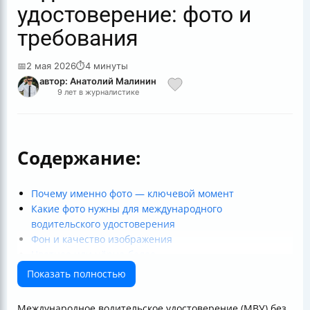
удостоверение: фото и
требования
📅
2 мая 2026
⏱
4 минуты
автор: Анатолий Малинин
9 лет в журналистике
Содержание:
Почему именно фото — ключевой момент
Какие фото нужны для международного
водительского удостоверения
Фон и качество изображения
Цветное или чёрно-белое
Как фотографироваться: лицо, выражение, поза
Показать полностью
Очки: можно ли и какие ограничения
Головные уборы и религиозные исключения
Международное водительское удостоверение (МВУ) без