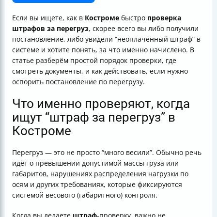
Сроки: когда можно успеть с обжалованием перегруза
Какие документы обычно приходят при штрафе за
Если вы ищете, как в
Костроме
быстро
проверка
перегруз
штрафов за перегруз
, скорее всего вы либо получили
Что проверять в материалах по перегрузу: самые
постановление, либо увидели “неоплаченный штраф” в
частые “слабые места”
системе и хотите понять, за что именно начислено. В
Как выглядит процесс обжалования постановления
статье разберём простой порядок проверки, где
по перегрузу: по шагам
смотреть документы, и как действовать, если нужно
Куда обращаться, если нужна справка по контактам и
оспорить постановление по перегрузу.
вопросам ГИБДД в Костромской области
Быстрая шпаргалка: что сделать прямо сейчас в
Что именно проверяют, когда
Костроме
ищут “штраф за перегруз” в
Костроме
Перегруз — это не просто “много весили”. Обычно речь
идёт о превышении допустимой массы груза или
габаритов, нарушениях распределения нагрузки по
осям и других требованиях, которые фиксируются
системой весового (габаритного) контроля.
Когда вы делаете
штраф
-проверку, важно не