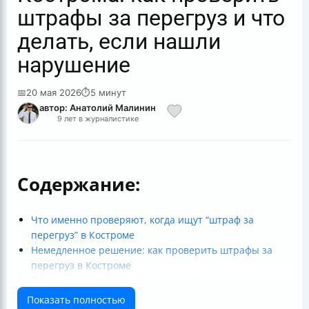
штрафы за перегруз и что
делать, если нашли
нарушение
📅
20 мая 2026
⏱
5 минут
автор: Анатолий Малинин
9 лет в журналистике
Содержание:
Что именно проверяют, когда ищут “штраф за
перегруз” в Костроме
Немедленное решение: как проверить штрафы за
перегруз в Костроме
Почему иногда нужно проверить по нескольким
базам
Показать полностью