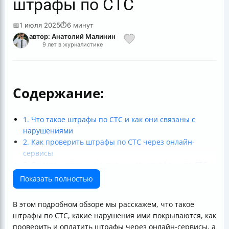
штрафы по СТС
📅
1 июля 2025
⏱
6 минут
автор: Анатолий Малинин
9 лет в журналистике
Содержание:
1. Что такое штрафы по СТС и как они связаны с
нарушениями
2. Как проверить штрафы по СТС через онлайн-
сервисы
3. Оплата и спорные ситуации со штрафами по СТС
4. Как избежать штрафов по СТС и правильно вести
Показать полностью
учет
5. Дополнительные ресурсы и правовые аспекты
В этом подробном обзоре мы расскажем, что такое
штрафов по СТС
штрафы по СТС, какие нарушения ими покрываются, как
Итог: как работать со штрафами по СТС
проверить и оплатить штрафы через онлайн-сервисы, а