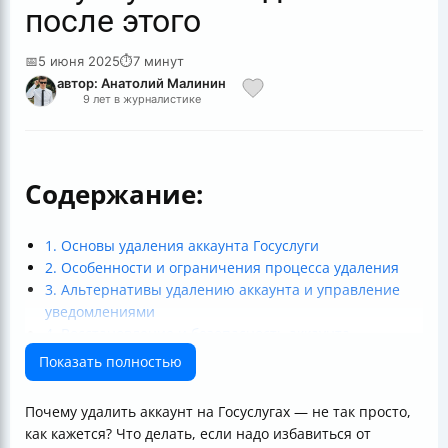
после этого
📅
5 июня 2025
⏱
7 минут
автор: Анатолий Малинин
9 лет в журналистике
Содержание:
1. Основы удаления аккаунта Госуслуги
2. Особенности и ограничения процесса удаления
3. Альтернативы удалению аккаунта и управление
уведомлениями
4. Восстановление и безопасность аккаунта
5. Актуальные изменения и рекомендации
Показать полностью
Итоговая таблица: Способы удаления аккаунта
Госуслуг
Почему удалить аккаунт на Госуслугах — не так просто,
Заключение
как кажется? Что делать, если надо избавиться от