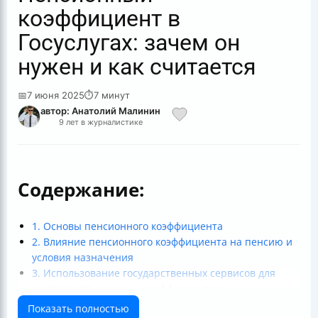
коэффициент в
Госуслугах: зачем он
нужен и как считается
📅
7 июня 2025
⏱
7 минут
автор: Анатолий Малинин
9 лет в журналистике
Содержание:
1. Основы пенсионного коэффициента
2. Влияние пенсионного коэффициента на пенсию и
условия назначения
3. Использование государственных сервисов для
контроля пенсионных коэффициентов
4. Советы по увеличению пенсионных баллов и
Показать полностью