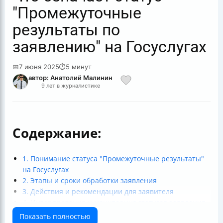
"Промежуточные
результаты по
заявлению" на Госуслугах
📅
7 июня 2025
⏱
5 минут
автор: Анатолий Малинин
9 лет в журналистике
Содержание:
1. Понимание статуса "Промежуточные результаты"
на Госуслугах
2. Этапы и сроки обработки заявления
3. Действия и рекомендации для заявителя
4. Интерпретация и мониторинг статусов заявления
5. Взаимодействие систем и технические аспекты
Показать полностью