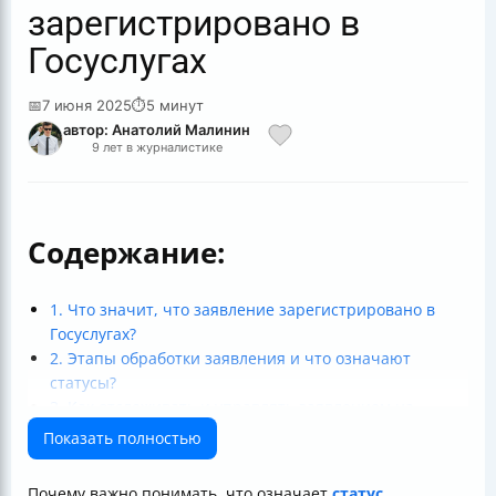
зарегистрировано в
Госуслугах
📅
7 июня 2025
⏱
5 минут
автор: Анатолий Малинин
9 лет в журналистике
Содержание:
1. Что значит, что заявление зарегистрировано в
Госуслугах?
2. Этапы обработки заявления и что означают
статусы?
3. Как отслеживать и управлять заявлением на
Госуслугах?
Показать полностью
4. Лучшие практики и типичные сложности
Итог: Что делать, если заявление зарегистрировано?
Почему важно понимать, что означает
статус