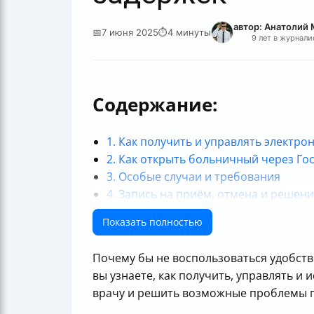
автор: Анатолий
📅
7 июня 2025
⏱
4 минуты
9 лет в журнали
Содержание:
1. Как получить и управлять электр
2. Как открыть больничный через Гос
3. Особые случаи и требования
4. Запись на приём, отмена и решен
5. Преимущества и поддержка
Показать полностью
Итог
Почему бы не воспользоваться удобств
вы узнаете, как получить, управлять и
врачу и решить возможные проблемы 