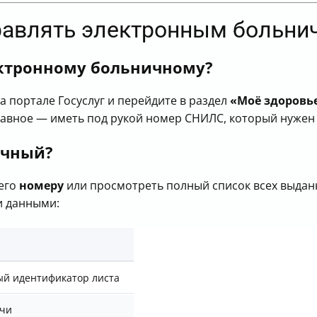
правлять электронным больни
ектронному больничному?
а портале Госуслуг и перейдите в раздел
«Моё здоровь
лавное — иметь под рукой номер СНИЛС, который нужен 
ичный?
 его
номеру
или просмотреть полный список всех выдан
и данными:
й идентификатор листа
ачи