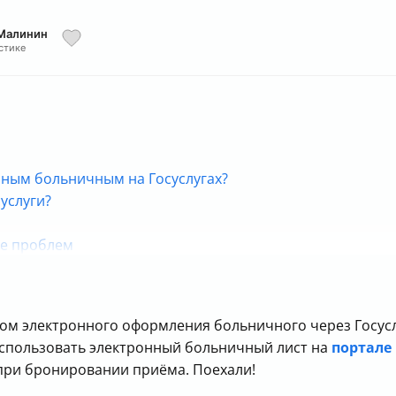
 Малинин
стике
онным больничным на Госуслугах?
услуги?
ие проблем
ом электронного оформления больничного через Госуслу
 использовать электронный больничный лист на
портале 
при бронировании приёма. Поехали!