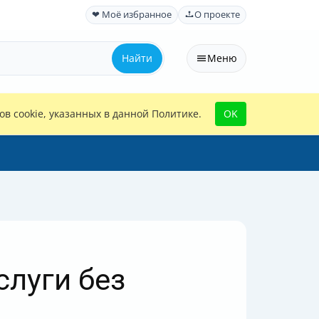
❤ Моё избранное
О проекте
Найти
Меню
в cookie, указанных в данной Политике.
OK
слуги без