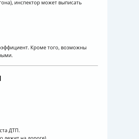
гона), инспектор может выписать
оэффициент. Кроме того, возможны
ными.
м
ста ДТП.
 лежит на дороге).