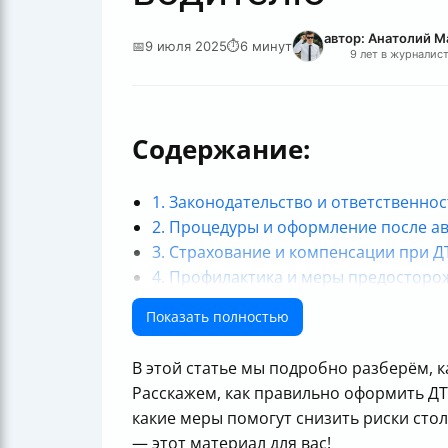
автор: Анатолий 
📅
9 июля 2025
⏱
6 минут
9 лет в журналис
Содержание:
1. Законодательство и ответственнос
2. Процедуры и оформление после ав
3. Страхование и компенсации при Д
4. Профилактика и меры предосторо
Итог: что нужно помнить водителю
Показать полностью
В этой статье мы подробно разберём, ка
Расскажем, как правильно оформить ДТ
какие меры помогут снизить риски стол
— этот материал для вас!