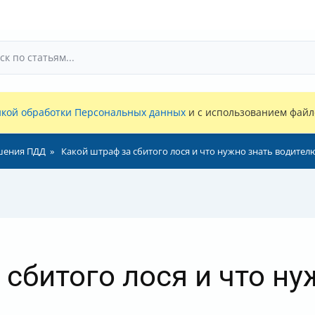
кой обработки Персональных данных
и с использованием файло
шения ПДД
Какой штраф за сбитого лося и что нужно знать водител
сбитого лося и что ну