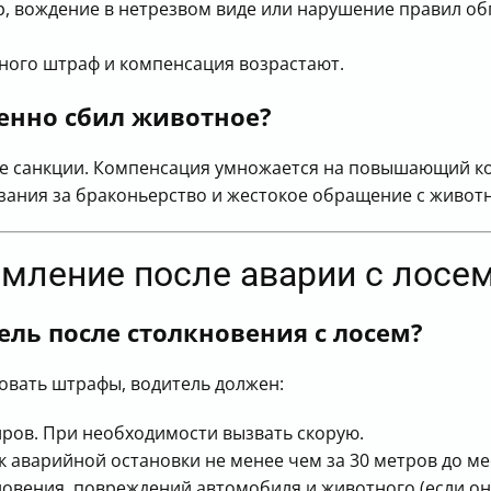
, вождение в нетрезвом виде или нарушение правил об
ного штраф и компенсация возрастают.
енно сбил животное?
е санкции. Компенсация умножается на повышающий к
зания за браконьерство и жестокое обращение с живот
рмление после аварии с лосе
ель после столкновения с лосем?
вать штрафы, водитель должен:
иров. При необходимости вызвать скорую.
 аварийной остановки не менее чем за 30 метров до ме
новения, повреждений автомобиля и животного (если оно