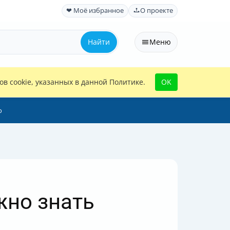
❤ Моё избранное
О проекте
Найти
Меню
в cookie, указанных в данной Политике.
OK
ю
жно знать