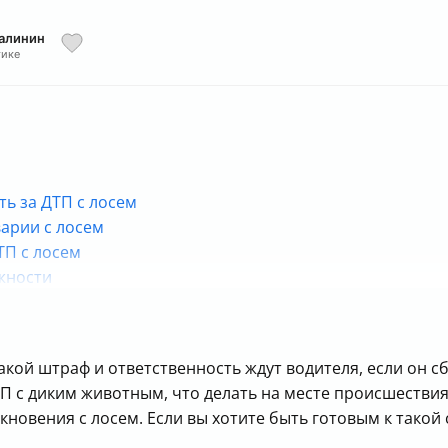
Малинин
тике
ть за ДТП с лосем
арии с лосем
ТП с лосем
жности
кой штраф и ответственность ждут водителя, если он сби
П с диким животным, что делать на месте происшествия,
кновения с лосем. Если вы хотите быть готовым к такой