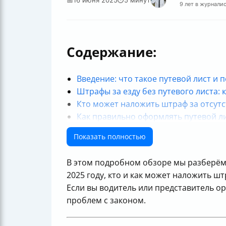
9 лет в журнали
Содержание:
Введение: что такое путевой лист и 
Штрафы за езду без путевого листа: к
Кто может наложить штраф за отсутс
Как правильно оформлять путевой ли
Как избежать штрафов: практически
Показать полностью
Дополнительные нюансы и юридиче
Итог: почему путевой лист — это не
В этом подробном обзоре мы разберёмся
2025 году, кто и как может наложить ш
Если вы водитель или представитель о
проблем с законом.