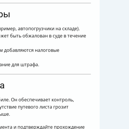
уры
ример, автопогрузчики на складе).
ет быть обжалован в суде в течение
ам добавляются налоговые
ание для штрафа.
ка
иле. Он обеспечивает контроль,
тствие путевого листа грозит
выше.
умента и подтверждайте прохождение