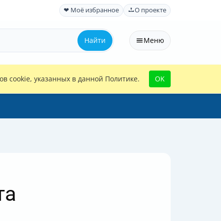
❤ Моё избранное
О проекте
Найти
Меню
в cookie, указанных в данной Политике.
OK
та