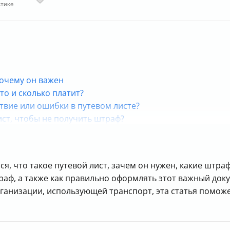
стике
почему он важен
то и сколько платит?
твие или ошибки в путевом листе?
ст, чтобы не получить штраф?
е рекомендации
ские процедуры
 просто бумажка
, что такое путевой лист, зачем он нужен, какие штраф
траф, а также как правильно оформлять этот важный док
рганизации, использующей транспорт, эта статья помож