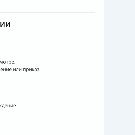
ции
мотре.
ение или приказ.
ждение.
.