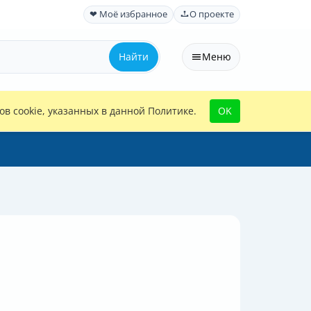
❤ Моё избранное
О проекте
Найти
Меню
в cookie, указанных в данной Политике.
OK