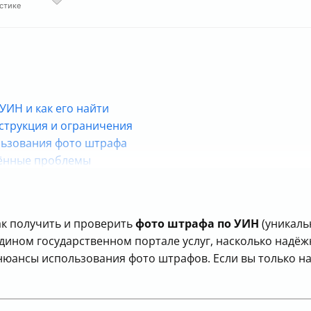
стике
УИН и как его найти
струкция и ограничения
льзования фото штрафа
нённые проблемы
ак получить и проверить
фото штрафа по УИН
(уникаль
дином государственном портале услуг, насколько надёж
юансы использования фото штрафов. Если вы только нач