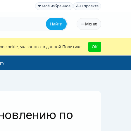
❤ Моё избранное
О проекте
Найти
Меню
в cookie, указанных в данной Политике.
OK
еру
ановлению по