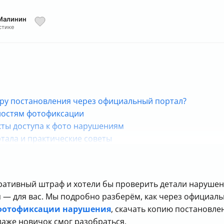
 Малинин
стике
еру постановления через официальный портал?
нностям фотофиксации
кты доступа к фото нарушениям
тала и практические советы
ы по использованию сервиса
ь фото нарушения по номеру постановления?
ративный штраф и хотели бы проверить детали нарушен
ья — для вас. Мы подробно разберём, как через официа
фотофиксации нарушения
, скачать копию постановлен
аже новичок смог разобраться.