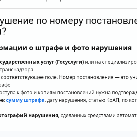
рушение по номеру постановл
л?
рмации о штрафе и фото нарушения
ударственных услуг (Госуслуги)
или на специализиро
транснадзора.
 соответствующее поле. Номер постановления — это ун
рафе.
доступа к фото и копиям постановлений нужна подтвержд
фе
:
сумму штрафа
, дату нарушения, статью КоАП, по к
фотографий нарушения
, сделанных средствами автома