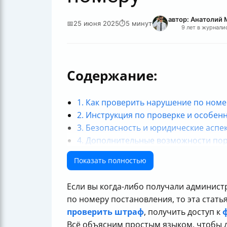
автор: Анатолий
📅
25 июня 2025
⏱
5 минут
9 лет в журнали
Содержание:
1. Как проверить нарушение по ном
2. Инструкция по проверке и особе
3. Безопасность и юридические аспе
4. Дополнительные возможности пор
5. Надёжность, ограничения и совет
Показать полностью
Итог: как легко и быстро посмотрет
Если вы когда-либо получали админист
по номеру постановления, то эта стат
проверить штраф
, получить доступ к
Всё объясним простым языком, чтобы д