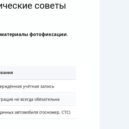
ические советы
и материалы фотофиксации
.
ования
ерждённая учётная запись
трация не всегда обязательна
данных автомобиля (госномер, СТС)