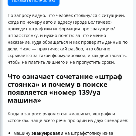
Показать полностью
Типовые ошибки, из-за которых платят больше, чем
нужно
По запросу видно, что человек столкнулся с ситуацией,
Что делать, если постановление или начисление
когда по номеру авто и адресу (вроде Болтачево)
кажется ошибочным
приходит штраф или информация про эвакуацию/
Куда смотреть по теме «регион/страна/год»: почему
штрафстоянку, и нужно понять: за что именно
«1917 год» тут ни при чем, а «free/pdf/download» —
наказание, куда обращаться и как проверить данные по
мусор из поиска
делу. Ниже — практический разбор, что обычно
Мини-чеклист: что проверить в течение часа, чтобы
скрывается за такой формулировкой, и как действовать,
не потерять деньги и время
чтобы не платить лишнего и не пропустить сроки.
Итог: быстрый путь к решению по запросу «139 уа
машина штраф стоянка болтачево»
Что означает сочетание «штраф
стоянка» и почему в поиске
появляется «номер 139/уа
машина»
Когда в запросе рядом стоят «машина», «штраф» и
«стоянка», чаще всего речь про один из двух сценариев:
машину
эвакуировали
на штрафстоянку из‑за