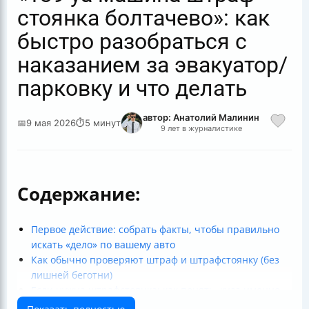
стоянка болтачево»: как
быстро разобраться с
наказанием за эвакуатор/
парковку и что делать
автор: Анатолий Малинин
📅
9 мая 2026
⏱
5 минут
9 лет в журналистике
Содержание:
Первое действие: собрать факты, чтобы правильно
искать «дело» по вашему авто
Как обычно проверяют штраф и штрафстоянку (без
лишней беготни)
Если нужна штрафстоянка: как понять, куда именно
ехать и что требовать