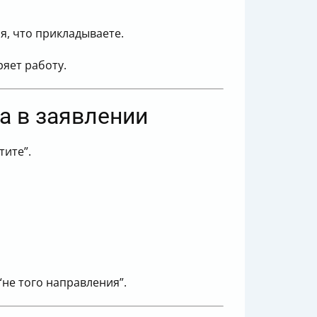
я, что прикладываете.
яет работу.
са в заявлении
тите”.
“не того направления”.