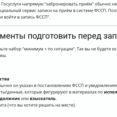
 приём к приставам через Госуслуги (в связке с ФССП)
е Госуслуги напрямую “забронировать приём” обычно нел
ободных дат для записи к приставам
фициальный сервис записи на приём в системе ФССП. Поэ
ь, если свободных дат нет
ги войти в запись ФССП”.
 невозможна из-за технического сбоя
приёме граждан, если свободные даты не появляются
менты подготовить перед зап
 на приём к приставам
 собой на приём к судебному приставу
особы взаимодействия с приставом-исполнителем
те набор “минимум + по ситуации”. Так вы не будете ис
ждого дистанционного способа
мы.
службы может быть лучшим вариантом
 к судебному приставу по шагам
ебному приставу напрямую через портал “Госуслуги”
ства
и онлайн недоступен
бычно он указан в постановлениях ФССП и уведомлениях
удебному приставу
иты/данные, которые фигурируют в материалах по
испо
аписаться и прийти готовым
должник
или
взыскатель
.
ита (что вы хотите решить на месте).