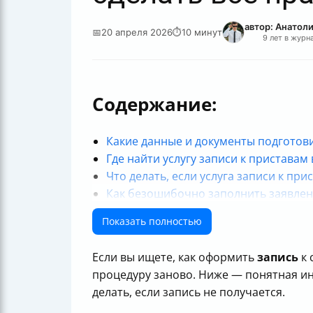
автор: Анатол
📅
20 апреля 2026
⏱
10 минут
9 лет в журн
Содержание:
Какие данные и документы подготови
Где найти услугу записи к приставам
Что делать, если услуга записи к пр
Как безошибочно заполнить заявлен
Какие причины обращения к ФССП сл
Показать полностью
Что делать, если вашей ситуации не
Как кратко и по делу изложить суть 
Если вы ищете, как оформить
запись
к 
Какие документы нужно прикрепить 
процедуру заново. Ниже — понятная ин
Что нужно проверить перед отправко
делать, если запись не получается.
Как найти нужное подразделение суд