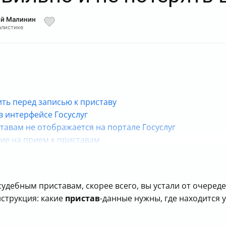
ий Малинин
алистике
ть перед записью к приставу
 в интерфейсе Госуслуг
иставам не отображается на портале Госуслуг
ие на прием к приставам
едует выбирать при заполнении заявления
т в выпадающем списке причин
своего вопроса в заявлении
судебным приставам, скорее всего, вы устали от очеред
к заявлению на прием к приставам
струкция: какие
пристав
-данные нужны, где находится у
й заявления на запись к приставам
ебных приставов для записи на приём