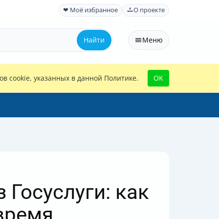
❤ Моё избранное
О проекте
Найти
Меню
в cookie, указанных в данной Политике.
OK
 Госуслуги: как
 время