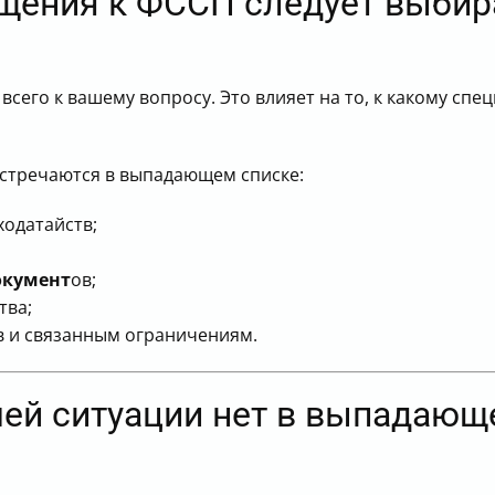
щения к ФССП следует выбир
 всего к вашему вопросу. Это влияет на то, к какому сп
встречаются в выпадающем списке:
одатайств;
окумент
ов;
тва;
в и связанным ограничениям.
шей ситуации нет в выпадающ