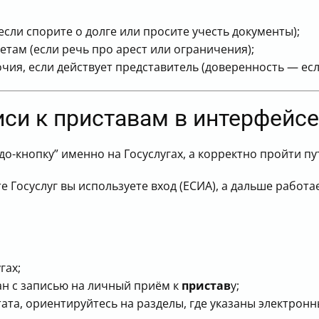
(если спорите о долге или просите учесть документы);
етам (если речь про арест или ограничения);
ия, если действует представитель (доверенность — есл
писи к приставам в интерфейсе
удо-кнопку” именно на Госуслугах, а корректно пройти п
те Госуслуг вы используете вход (ЕСИА), а дальше рабо
гах;
зан с записью на личный приём к
пристав
у;
тата, ориентируйтесь на разделы, где указаны электрон