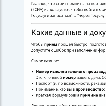
Как работать с календарем записи на
Главное, что стоит помнить: на портал
Что делать, если в календаре нет св
(ЕСИА) используется, чтобы войти в о
Как часто нужно проверять календар
Госуслуги записаться”, а “через Госуслу
Что делать, если запись к приставам
Как уточнить информацию о личном 
Какие данные и доку
Как получить подтверждение записи
Какие документы необходимо взять с
Какие существуют дистанционные сп
Чтобы
приём
прошёл быстро, подготовь
В чем особенности и недостатки ка
допустите ошибок при заполнении фор
Почему личный визит в отделение 
Как осуществляется запись на прием
Самое важное:
Можно ли записаться на приём к суд
Номер исполнительного производ
Альтернативные методы записи, есл
Это ключевой
номер
вашего дела. О
Последствия опоздания на приём к с
Паспорт (и, по возможности, реквиз
Что в итоге: быстрый план, чтобы з
Понимание, кто вы в
производство
:
Краткая формулировка
причина
виз
Дополнительно (по типу вопроса):