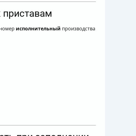
к приставам
н номер
исполнительный
производства