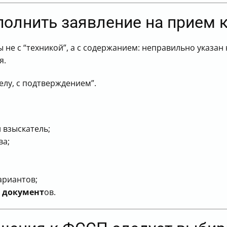
полнить заявление на прием 
 не с “техникой”, а с содержанием: неправильно указа
я.
елу, с подтверждением”.
 взыскатель;
ва;
ариантов;
е
документ
ов.