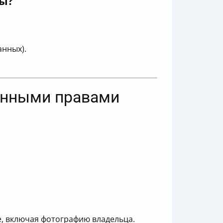
ны?
анных).
ронными правами
, включая фотографию владельца.