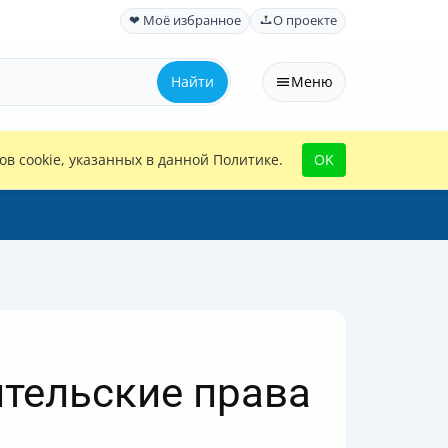
❤ Моё избранное
О проекте
Найти
Меню
в cookie, указанных в данной Политике.
OK
тельские права