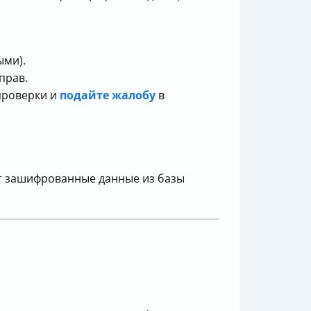
ыми).
прав.
 проверки и
подайте жалобу
в
ит зашифрованные данные из базы