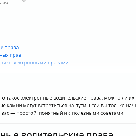
стике
ие права
нных прав
аться электронными правами
аничения
телю
то такое электронные водительские права, можно ли их
ые камни могут встретиться на пути. Если вы только н
я вас — простой, понятный и с полезными советами!
нные водительские права