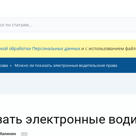
кой обработки Персональных данных
и с использованием файло
рава
Можно ли показать электронные водительские права
ать электронные води
 Малинин