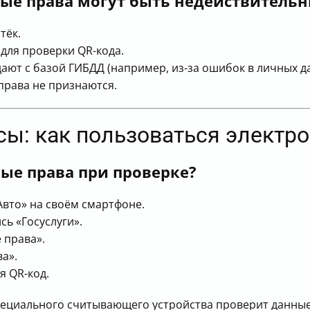
ные права могут быть недействитель
тёк.
 для проверки QR-кода.
ают с базой ГИБДД (например, из-за ошибок в личных д
права не признаются.
сы: как пользоваться элект
ые права при проверке?
Авто» на своём смартфоне.
сь «Госуслуги».
 права».
а».
 QR-код.
ециального считывающего устройства проверит данные