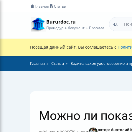
Главная
Статьи
Bururdoc.ru
Процедуры. Документы. Правила
Посещая данный сайт, Вы соглашаетесь с
Полити
Главная
Статьи
Водительское удостоверение и п
Можно ли показ
автор: Анатолий
📅
22 июня 2025
⏱
5 минут