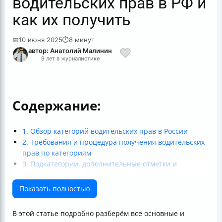
водительских прав в РФ и
как их получить
📅
10 июня 2025
⏱
8 минут
автор: Анатолий Малинин
9 лет в журналистике
Содержание:
1. Обзор категорий водительских прав в России
2. Требования и процедура получения водительских
прав по категориям
3. Подкатегории, дополнительные отметки и
ограничения
4. Правовые аспекты, ограничения и изменения
Показать полностью
5. Специализированные категории и коммерческое
вождение
В этой статье подробно разберём все основные и
Итог