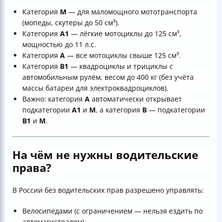
Категория
М
— для маломощного мототранспорта
(мопеды, скутеры до 50 см³).
Категория
А1
— лёгкие мотоциклы до 125 см³,
мощностью до 11 л.с.
Категория
А
— все мотоциклы свыше 125 см³.
Категория
В1
— квадроциклы и трициклы с
автомобильным рулём, весом до 400 кг (без учёта
массы батареи для электроквадроциклов).
Важно: категория
А
автоматически открывает
подкатегории
А1
и
М
, а категория
В
— подкатегории
В1
и
М
.
На чём не нужны водительские
права?
В России без водительских прав разрешено управлять:
Велосипедами (с ограничением — нельзя ездить по
автомагистралям).