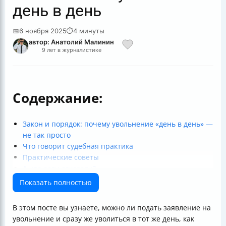
день в день
📅
6 ноября 2025
⏱
4 минуты
автор: Анатолий Малинин
9 лет в журналистике
Содержание:
Закон и порядок: почему увольнение «день в день» —
не так просто
Что говорит судебная практика
Практические советы
А что если отказали?
Важные моменты, которые нужно помнить
Показать полностью
В этом посте вы узнаете, можно ли подать заявление на
увольнение и сразу же уволиться в тот же день, как