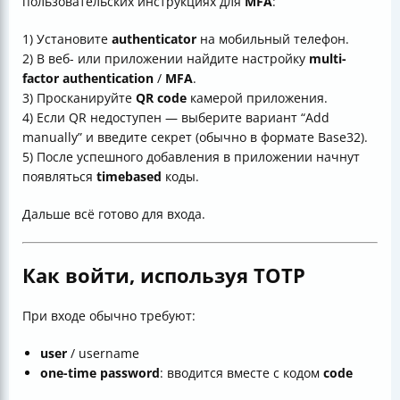
пользовательских инструкциях для
MFA
:
1) Установите
authenticator
на мобильный телефон.
2) В веб- или приложении найдите настройку
multi-
factor authentication
/
MFA
.
3) Просканируйте
QR code
камерой приложения.
4) Если QR недоступен — выберите вариант “Add
manually” и введите секрет (обычно в формате Base32).
5) После успешного добавления в приложении начнут
появляться
timebased
коды.
Дальше всё готово для входа.
Как войти, используя TOTP
При входе обычно требуют:
user
/ username
one-time password
: вводится вместе с кодом
code