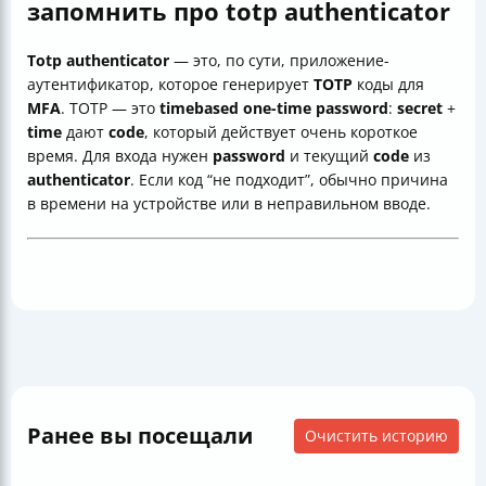
запомнить про totр authenticator
Totр authenticator
— это, по сути, приложение-
аутентификатор, которое генерирует
TOTP
коды для
MFA
. TOTP — это
timebased one-time password
:
secret
+
time
дают
code
, который действует очень короткое
время. Для входа нужен
password
и текущий
code
из
authenticator
. Если код “не подходит”, обычно причина
в времени на устройстве или в неправильном вводе.
Ранее вы посещали
Очистить историю