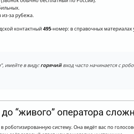
(звонок обычно бесплатный по России).
бильных.
 из-за рубежа.
одской контактный
495
-номер: в справочных материалах
, имейте в виду:
горячий
вход часто начинается с робот
 до “живого” оператора слож
 в роботизированную систему. Она ведёт вас по голосо