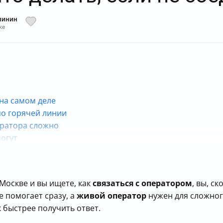
линин
ке
 на самом деле
по горячей линии
ератора сложно
могут
или чат
ы выйти на помощь человека
жку без телефона
Москве и вы ищете, как
связаться с оператором
, вы, с
ое приложение
 помогает сразу, а
живой оператор
нужен для сложно
в Москве
к быстрее получить ответ.
МФЦ, а не ждать линии