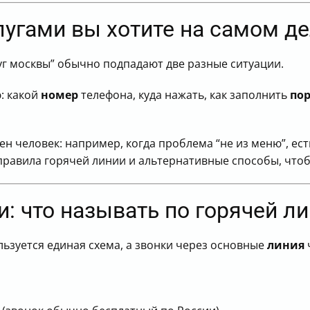
терять время
жна именно поддержка “с человеком”
лугами вы хотите на самом д
луг москвы” обычно подпадают две разные ситуации.
: какой
номер
телефона, куда нажать, как заполнить
по
н человек: например, когда проблема “не из меню”, ест
 правила горячей линии и альтернативные способы, чтоб
: что называть по горячей л
ьзуется единая схема, а звонки через основные
линия