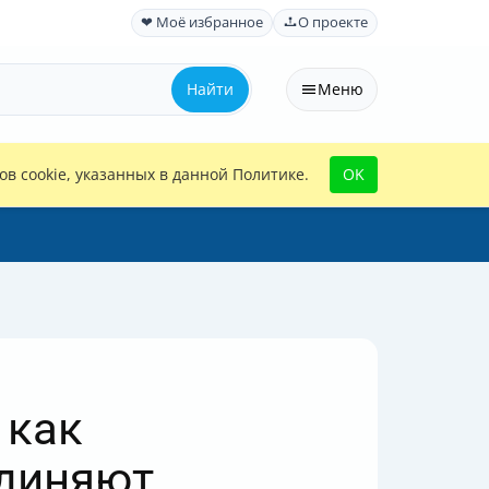
❤ Моё избранное
О проекте
Найти
Меню
в cookie, указанных в данной Политике.
OK
 как
единяют