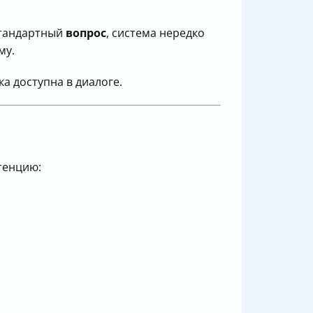
стандартный
вопрос
, система нередко
му.
а доступна в диалоге.
тенцию: