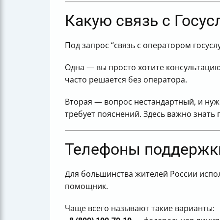
Что сказать по телефону и как не по
Куда писать и что выбрать, если ну
Какую связь с Госус
Короткий итог
Под запрос “связь с оператором госус
Одна — вы просто хотите консультацию
часто решается без оператора.
Вторая — вопрос нестандартный, и нуже
требует пояснений. Здесь важно знать
Телефоны поддержки
Для большинства жителей России испол
помощник.
Чаще всего называют такие варианты: