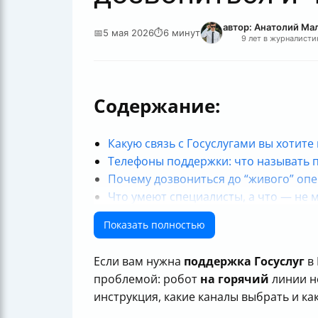
автор: Анатолий Ма
📅
5 мая 2026
⏱
6 минут
9 лет в журналисти
Содержание:
Какую связь с Госуслугами вы хотите
Телефоны поддержки: что называть 
Почему дозвониться до “живого” оп
Что умеют специалисты, а что — не 
Как выбрать быстрый путь: телефон 
Показать полностью
Робот Макс: как использовать, чтоб
Формы связи: как написать в поддер
Если вам нужна
поддержка Госуслуг
в 
Связь с поддержкой через мобильн
проблемой: робот
на горячий
линии не
Если вы не знаете, куда обращаться 
инструкция, какие каналы выбрать и ка
В каких случаях лучше сразу идти в 