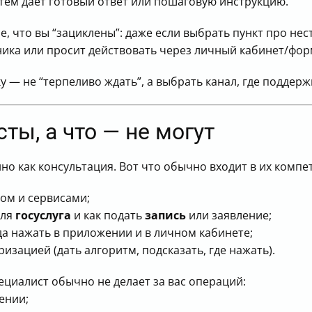
тем даёт готовый ответ или пошаговую инструкцию.
е, что вы “зациклены”: даже если выбрать пункт про не
ика или просит действовать через личный кабинет/фор
 — не “терпеливо ждать”, а выбрать канал, где поддержк
ты, а что — не могут
о как консультация. Вот что обычно входит в их компе
ом и сервисами;
для
госуслуга
и как подать
запись
или заявление;
да нажать в приложении и в личном кабинете;
изацией (дать алгоритм, подсказать, где нажать).
ециалист обычно не делает за вас операций:
ении;