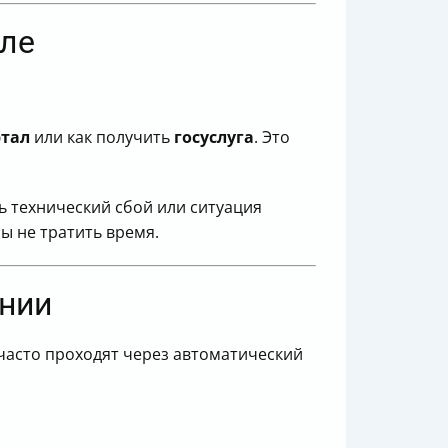
еле
ртал
или как получить
госуслуга
. Это
ь технический сбой или ситуация
ы не тратить время.
инии
часто проходят через автоматический