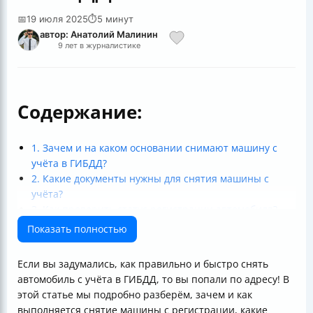
📅
19 июля 2025
⏱
5 минут
автор: Анатолий Малинин
9 лет в журналистике
Содержание:
1. Зачем и на каком основании снимают машину с
учёта в ГИБДД?
2. Какие документы нужны для снятия машины с
учёта?
3. Как проверить статус регистрации автомобиля?
4. Пошаговая инструкция: как снять машину с учёта в
Показать полностью
ГИБДД
5. Особенности снятия машины с учёта в разных
Если вы задумались, как правильно и быстро снять
ситуациях
автомобиль с учёта в ГИБДД, то вы попали по адресу! В
6. Стоит ли обращаться к профессионалам?
этой статье мы подробно разберём, зачем и как
7. Сколько времени и денег занимает снятие с учёта?
выполняется снятие машины с регистрации, какие