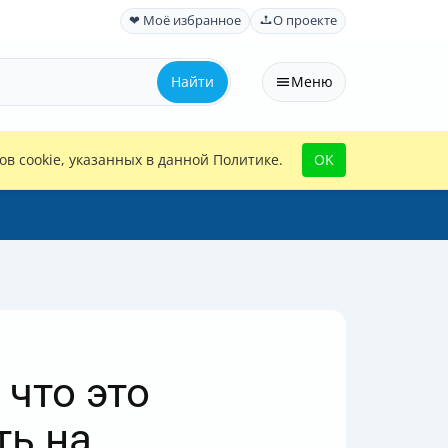
❤ Моё избранное
О проекте
Найти
Меню
в cookie, указанных в данной Политике.
OK
 что это
ть на