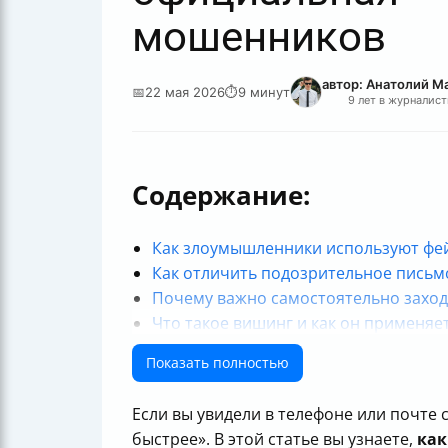
мошенников
автор: Анатолий М
📅
22 мая 2026
⏱
9 минут
9 лет в журналист
Содержание:
Как злоумышленники используют фейк
Как отличить подозрительное письмо
Почему важно самостоятельно заход
Что такое вишинг и как он применяе
Что делать при тревожных сообщени
Показать полностью
Что такое фишинговые письма от им
Почему ФНС России не рассылает п
Если вы увидели в телефоне или почте 
Почему не следует переходить по сс
быстрее». В этой статье вы узнаете,
как