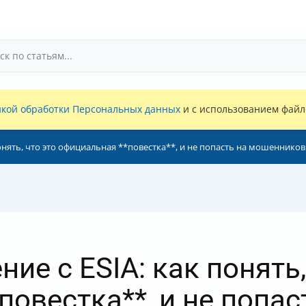
кой обработки Персональных данных
и с использованием файло
онять, что это официальная **повестка**, и не попасть на мошенников
е с ESIA: как понять,
овестка**, и не попас