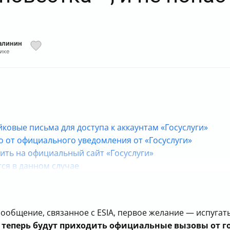
алинин
ике
овые письма для доступа к аккаунтам «Госуслуги»
 от официального уведомления от «Госуслуги»
ить на официальный сайт «Госуслуги»
тся в данном случае
ях про безопасность учетной записи
ени ФНС России
одобные сообщения
сообщение, связанное с ESIA, первое желание — испугат
ылкам в подозрительных письмах
 теперь будут приходить официальные вызовы от г